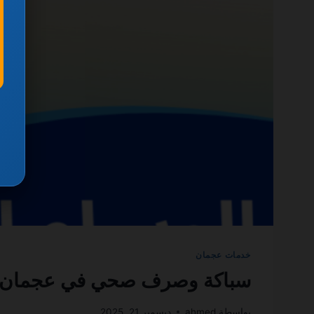
خدمات عجمان
سباكة وصرف صحي في عجمان 0501270935 ضمان مدى الحيا
بواسطة
ahmed
ديسمبر 21, 2025