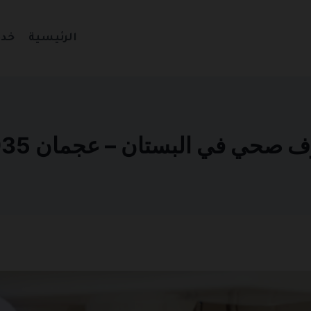
الرئيسية
خدم
حي في البستان – عجمان 0501270935