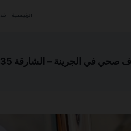
الرئيسية
خدم
ي في الجرينة – الشارقة 0501270935