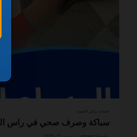
خدمات راس الخيمة
سباكة وصرف صحي في راس الخيمة 0501270935 ضمان مد
بواسطة
ahmed
ديسمبر 21, 2025