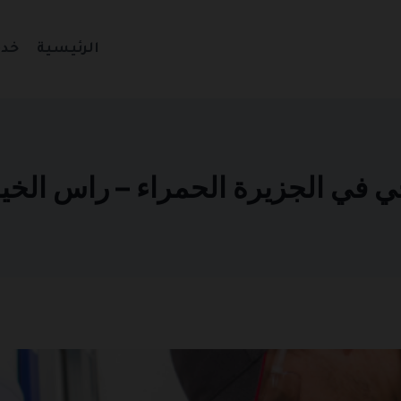
الرئيسية
خدم
لجزيرة الحمراء – راس الخيمة 1270935