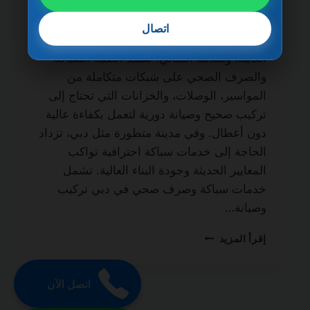
الحياة من أهم الخدمات الأساسية التي لا غنى
عنها في أي منزل أو مبنى سكني أو تجاري، نظرًا
اتصال
لدورها المباشر في الحفاظ على النظافة، الصحة
العامة، وسلامة المباني. تعتمد أنظمة السباكة
والصرف الصحي على شبكات متكاملة من
المواسير، الوصلات، والخزانات التي تحتاج إلى
تركيب صحيح وصيانة دورية لتعمل بكفاءة عالية
دون أعطال. وفي مدينة متطورة مثل دبي، تزداد
الحاجة إلى خدمات سباكة احترافية تواكب
المعايير الحديثة وجودة البناء العالية. تشمل
خدمات سباكة وصرف صحي في دبي تركيب
وصيانة…
سباكة
إقرأ المزيد
وصرف
صحي
في
اتصل الآن
دبي
0501270935