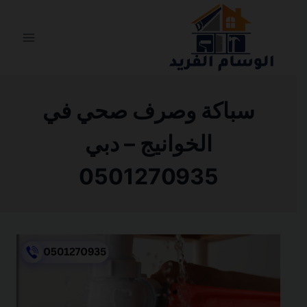
التجاوز
إلى
المحتوى
سباكة وصرف صحي في
الخوانيج – دبي
0501270935