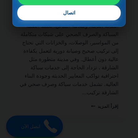
مدى الحياة من أهم الخدمات الأساسية التي لا
غنى عنها في أي منزل أو مبنى سكني أو تجاري،
اتصال
نظرًا لدورها المباشر في الحفاظ على النظافة،
الصحة العامة، وسلامة المباني. تعتمد أنظمة
السباكة والصرف الصحي على شبكات متكاملة
من المواسير، الوصلات، والخزانات التي تحتاج
إلى تركيب صحيح وصيانة دورية لتعمل بكفاءة
عالية دون أعطال. وفي مدينة متطورة مثل
الشارقة ، تزداد الحاجة إلى خدمات سباكة
احترافية تواكب المعايير الحديثة وجودة البناء
العالية. تشمل خدمات سباكة وصرف صحي في
الشارقة تركيب…
سباكة
إقرأ المزيد
وصرف
صحي
في
اتصل الآن
الشارقة
0501270935