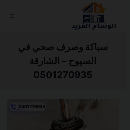
التجاوز
إلى
المحتوى
سباكة وصرف صحي في
السيوح – الشارقة
0501270935