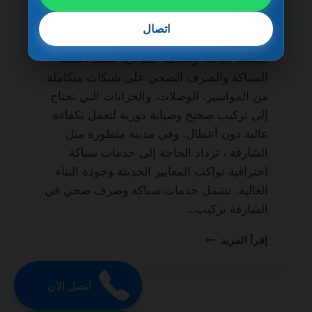
مدى الحياة من أهم الخدمات الأساسية التي لا
غنى عنها في أي منزل أو مبنى سكني أو تجاري،
اتصال
نظرًا لدورها المباشر في الحفاظ على النظافة،
الصحة العامة، وسلامة المباني. تعتمد أنظمة
السباكة والصرف الصحي على شبكات متكاملة
من المواسير، الوصلات، والخزانات التي تحتاج
إلى تركيب صحيح وصيانة دورية لتعمل بكفاءة
عالية دون أعطال. وفي مدينة متطورة مثل
الشارقة ، تزداد الحاجة إلى خدمات سباكة
احترافية تواكب المعايير الحديثة وجودة البناء
العالية. تشمل خدمات سباكة وصرف صحي في
الشارقة تركيب…
سباكة
إقرأ المزيد
وصرف
صحي
في
اتصل الآن
الشارقة
0501270935