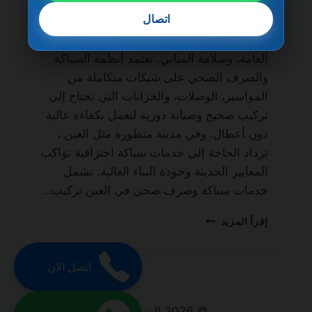
الحياة من أهم الخدمات الأساسية التي لا غنى
اتصال
عنها في أي منزل أو مبنى سكني أو تجاري، نظرًا
لدورها المباشر في الحفاظ على النظافة، الصحة
العامة، وسلامة المباني. تعتمد أنظمة السباكة
والصرف الصحي على شبكات متكاملة من
المواسير، الوصلات، والخزانات التي تحتاج إلى
تركيب صحيح وصيانة دورية لتعمل بكفاءة عالية
دون أعطال. وفي مدينة متطورة مثل العين ،
تزداد الحاجة إلى خدمات سباكة احترافية تواكب
المعايير الحديثة وجودة البناء العالية. تشمل
خدمات سباكة وصرف صحي في العين تركيب…
سباكة
إقرأ المزيد
وصرف
صحي
في
اتصل الآن
العين
0501270935
ضمان
© 2026 الوسام الفريد