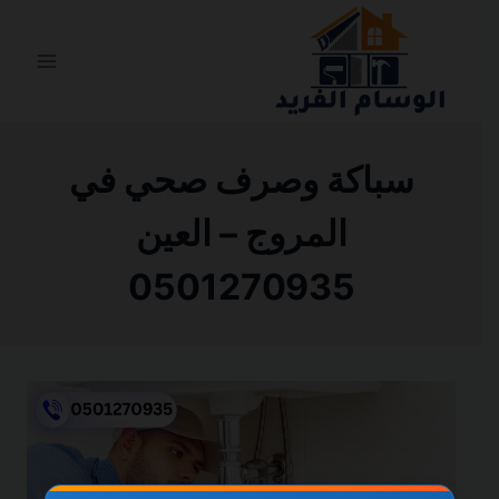
التجاوز
إلى
المحتوى
سباكة وصرف صحي في
المروج – العين
0501270935