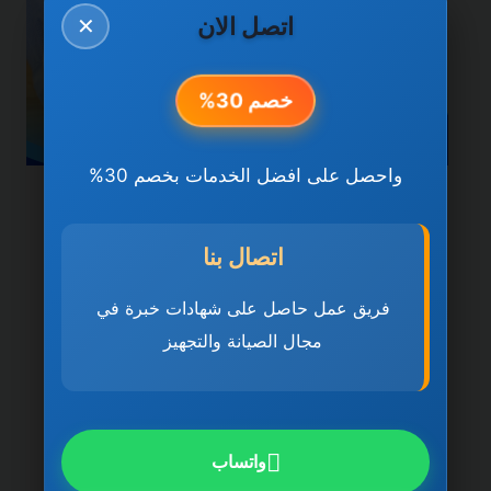
اتصل الان
✕
خصم 30%
واحصل على افضل الخدمات بخصم 30%
خدمات العين
سباكة وصرف صحي في
اتصال بنا
العين 0501270935 ضمان
فريق عمل حاصل على شهادات خبرة في
مدى الحياة
مجال الصيانة والتجهيز
بواسطة
ahmed
ديسمبر 21, 2025
سباكة وصرف صحي في العين تُعد سباكة وصرف
واتساب
صحي في العين 0501270935 ضمان مدى