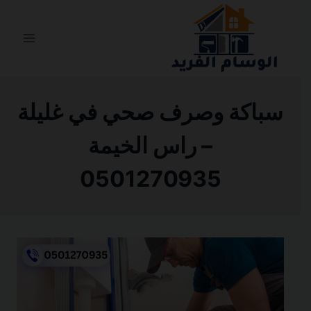
التجاوز
إلى
المحتوى
سباكة وصرف صحي في غليلة
– راس الخيمة
0501270935