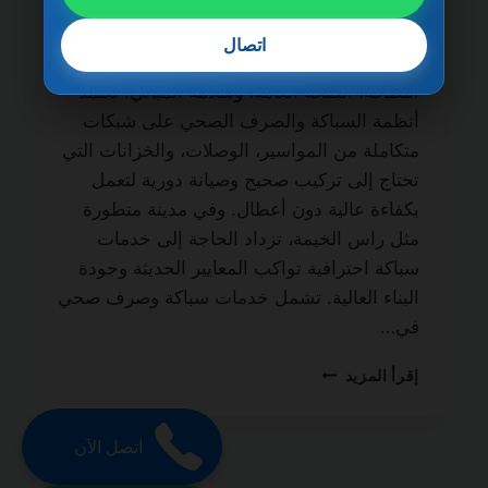
ضمان مدى الحياة من أهم الخدمات الأساسية
التي لا غنى عنها في أي منزل أو مبنى سكني أو
اتصال
تجاري، نظرًا لدورها المباشر في الحفاظ على
النظافة، الصحة العامة، وسلامة المباني. تعتمد
أنظمة السباكة والصرف الصحي على شبكات
متكاملة من المواسير، الوصلات، والخزانات التي
تحتاج إلى تركيب صحيح وصيانة دورية لتعمل
بكفاءة عالية دون أعطال. وفي مدينة متطورة
مثل راس الخيمة، تزداد الحاجة إلى خدمات
سباكة احترافية تواكب المعايير الحديثة وجودة
البناء العالية. تشمل خدمات سباكة وصرف صحي
في…
سباكة
إقرأ المزيد
وصرف
صحي
في
اتصل الآن
راس
الخيمة