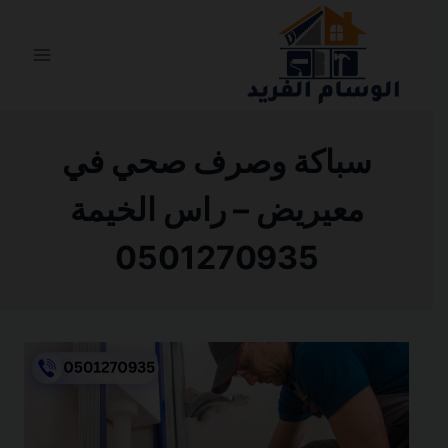
التجاوز
إلى
المحتوى
سباكة وصرف صحي في
معيريض – راس الخيمة
0501270935