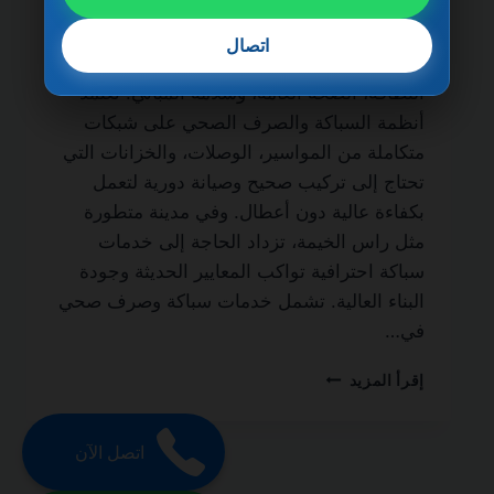
ضمان مدى الحياة من أهم الخدمات الأساسية
التي لا غنى عنها في أي منزل أو مبنى سكني أو
اتصال
تجاري، نظرًا لدورها المباشر في الحفاظ على
النظافة، الصحة العامة، وسلامة المباني. تعتمد
أنظمة السباكة والصرف الصحي على شبكات
متكاملة من المواسير، الوصلات، والخزانات التي
تحتاج إلى تركيب صحيح وصيانة دورية لتعمل
بكفاءة عالية دون أعطال. وفي مدينة متطورة
مثل راس الخيمة، تزداد الحاجة إلى خدمات
سباكة احترافية تواكب المعايير الحديثة وجودة
البناء العالية. تشمل خدمات سباكة وصرف صحي
في…
سباكة
إقرأ المزيد
وصرف
صحي
في
اتصل الآن
راس
الخيمة