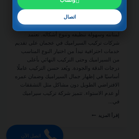
واتساب
ضمان مدى الحياة من أهم الجهات المتخصصة
في أعمال التشطيب الداخلي والخارجي، حيث
اتصال
يُعتبر السيراميك من أكثر الخامات استخدامًا في
المنازل والفلل والشقق والمباني التجارية نظرًا
لمتانته وسهولة تنظيفه وتنوع أشكاله. تعتمد
شركات تركيب السيراميك في عجمان على تقديم
خدمات احترافية تبدأ من اختيار النوع المناسب
من السيراميك وحتى التركيب النهائي بأعلى
درجات الدقة والجودة. ويُعد حسن التركيب عاملًا
أساسيًا في إظهار جمال السيراميك وضمان عمره
الافتراضي الطويل دون مشاكل مثل التشققات
أو عدم الاستواء. تتميز شركة تركيب سيراميك
في…
شركة
إقرأ المزيد
تركيب
سيراميك
في
اتصل الآن