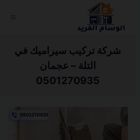
التجاوز
إلى
المحتوى
شركة تركيب سيراميك في
التلة – عجمان
0501270935