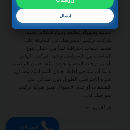
واتساب
ضمان مدى الحياة من أهم الجهات المتخصصة
في أعمال التشطيب الداخلي والخارجي، حيث
اتصال
يُعتبر السيراميك من أكثر الخامات استخدامًا في
المنازل والفلل والشقق والمباني التجارية نظرًا
لمتانته وسهولة تنظيفه وتنوع أشكاله. تعتمد
شركات تركيب السيراميك في الشارقة على
تقديم خدمات احترافية تبدأ من اختيار النوع
المناسب من السيراميك وحتى التركيب النهائي
بأعلى درجات الدقة والجودة. ويُعد حسن التركيب
عاملًا أساسيًا في إظهار جمال السيراميك وضمان
عمره الافتراضي الطويل دون مشاكل مثل
التشققات أو عدم الاستواء. تتميز شركة تركيب
سيراميك في…
شركة
إقرأ المزيد
تركيب
سيراميك
في
اتصل الآن