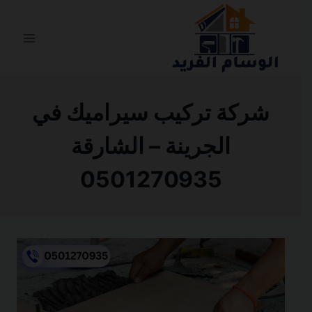
التجاوز
إلى
المحتوى
شركة تركيب سيراميك في
الجرينة – الشارقة
0501270935