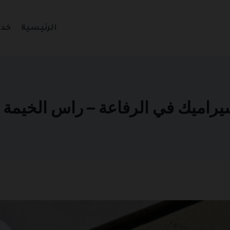
الرئيسية
خدم
يك في الرفاعة – راس الخيمة 0501270935