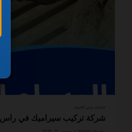
خدمات راس الخيمة
شركة تركيب سيراميك في راس الخيمة 0501270935 ضمان
بواسطة
ahmed
ديسمبر 21, 2025