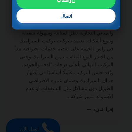
واتساب
0501270935 ضمان مدى الحياة من أهم
الجهات المتخصصة في أعمال التشطيب الداخلي
اتصال
والخارجي، حيث يُعتبر السيراميك من أكثر
الخامات استخدامًا في المنازل والفلل والشقق
والمباني التجارية نظرًا لمتانته وسهولة تنظيفه
وتنوع أشكاله. تعتمد شركات تركيب السيراميك
في راس الخيمة على تقديم خدمات احترافية تبدأ
من اختيار النوع المناسب من السيراميك وحتى
التركيب النهائي بأعلى درجات الدقة والجودة.
ويُعد حسن التركيب عاملًا أساسيًا في إظهار
جمال السيراميك وضمان عمره الافتراضي
الطويل دون مشاكل مثل التشققات أو عدم
الاستواء. تتميز شركة…
شركة
إقرأ المزيد
تركيب
سيراميك
في
اتصل الآن