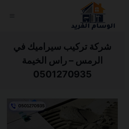
التجاوز
إلى
المحتوى
شركة تركيب سيراميك في
الرمس – راس الخيمة
0501270935