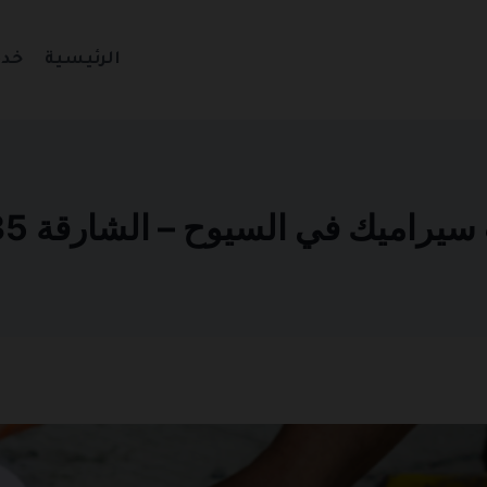
الرئيسية
خدم
اميك في السيوح – الشارقة 0501270935