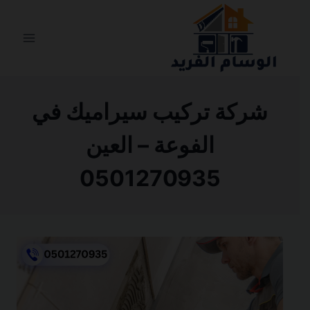
التجاوز
إلى
المحتوى
شركة تركيب سيراميك في
الفوعة – العين
0501270935