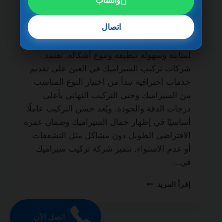
واتساب
مدى الحياة من أهم الجهات المتخصصة في
أعمال التشطيب الداخلي والخارجي، حيث يُعتبر
اتصال
السيراميك من أكثر الخامات استخدامًا في
المنازل والفلل والشقق والمباني التجارية نظرًا
لمتانته وسهولة تنظيفه وتنوع أشكاله. تعتمد
شركات تركيب السيراميك في العين على تقديم
خدمات احترافية تبدأ من اختيار النوع المناسب
من السيراميك وحتى التركيب النهائي بأعلى
درجات الدقة والجودة. ويُعد حسن التركيب عاملًا
أساسيًا في إظهار جمال السيراميك وضمان عمره
الافتراضي الطويل دون مشاكل مثل التشققات
أو عدم الاستواء. تتميز شركة تركيب سيراميك
في…
شركة
إقرأ المزيد
تركيب
سيراميك
في
اتصل الآن