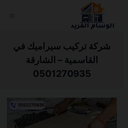
التجاوز
إلى
المحتوى
شركة تركيب سيراميك في
القاسمية – الشارقة
0501270935