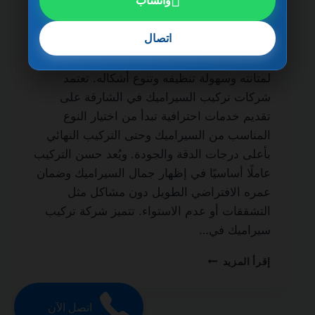
واتساب
ضمان مدى الحياة من أهم الجهات المتخصصة
في أعمال التشطيب الداخلي والخارجي، حيث
اتصال
يُعتبر السيراميك من أكثر الخامات استخدامًا في
المنازل والفلل والشقق والمباني التجارية نظرًا
لمتانته وسهولة تنظيفه وتنوع أشكاله. تعتمد
شركات تركيب السيراميك في الشارقة على
تقديم خدمات احترافية تبدأ من اختيار النوع
المناسب من السيراميك وحتى التركيب النهائي
بأعلى درجات الدقة والجودة. ويُعد حسن التركيب
عاملًا أساسيًا في إظهار جمال السيراميك وضمان
عمره الافتراضي الطويل دون مشاكل مثل
التشققات أو عدم الاستواء. تتميز شركة تركيب
سيراميك في…
شركة
إقرأ المزيد
تركيب
سيراميك
في
اتصل الآن