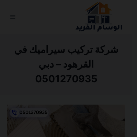
التجاوز
إلى
المحتوى
شركة تركيب سيراميك في
القرهود – دبي
0501270935