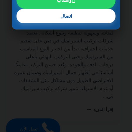
واتساب
الحياة من أهم الجهات المتخصصة في أعمال
التشطيب الداخلي والخارجي، حيث يُعتبر
اتصال
السيراميك من أكثر الخامات استخدامًا في
المنازل والفلل والشقق والمباني التجارية نظرًا
لمتانته وسهولة تنظيفه وتنوع أشكاله. تعتمد
شركات تركيب السيراميك في دبي على تقديم
خدمات احترافية تبدأ من اختيار النوع المناسب
من السيراميك وحتى التركيب النهائي بأعلى
درجات الدقة والجودة. ويُعد حسن التركيب عاملًا
أساسيًا في إظهار جمال السيراميك وضمان عمره
الافتراضي الطويل دون مشاكل مثل التشققات
أو عدم الاستواء. تتميز شركة تركيب سيراميك
في…
شركة
إقرأ المزيد
تركيب
سيراميك
في
اتصل الآن