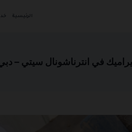
الرئيسية
خدم
ك في انترناشونال سيتي – دبي 501270935