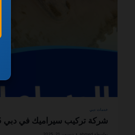
خدمات دبي
شركة تركيب سيراميك في دبي 0501270935 ضمان مدى الحياة
بواسطة
ahmed
ديسمبر 21, 2025