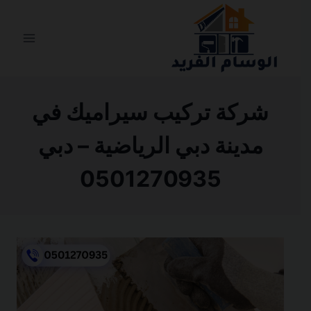
التجاوز
إلى
المحتوى
شركة تركيب سيراميك في
مدينة دبي الرياضية – دبي
0501270935