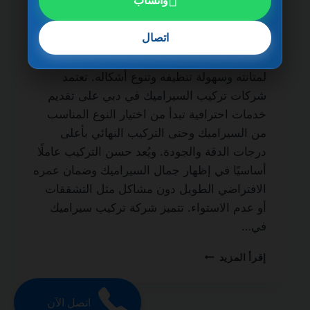
واتساب
الحياة من أهم الجهات المتخصصة في أعمال
التشطيب الداخلي والخارجي، حيث يُعتبر
اتصال
السيراميك من أكثر الخامات استخدامًا في
المنازل والفلل والشقق والمباني التجارية نظرًا
لمتانته وسهولة تنظيفه وتنوع أشكاله. تعتمد
شركات تركيب السيراميك في دبي على تقديم
خدمات احترافية تبدأ من اختيار النوع المناسب
من السيراميك وحتى التركيب النهائي بأعلى
درجات الدقة والجودة. ويُعد حسن التركيب عاملًا
أساسيًا في إظهار جمال السيراميك وضمان عمره
الافتراضي الطويل دون مشاكل مثل التشققات
أو عدم الاستواء. تتميز شركة تركيب سيراميك
في…
شركة
إقرأ المزيد
تركيب
سيراميك
في
اتصل الآن