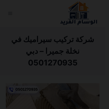
التجاوز
إلى
المحتوى
شركة تركيب سيراميك في
نخلة جميرا – دبي
0501270935