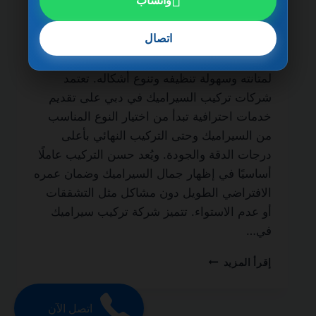
واتساب
الحياة من أهم الجهات المتخصصة في أعمال
التشطيب الداخلي والخارجي، حيث يُعتبر
اتصال
السيراميك من أكثر الخامات استخدامًا في
المنازل والفلل والشقق والمباني التجارية نظرًا
لمتانته وسهولة تنظيفه وتنوع أشكاله. تعتمد
شركات تركيب السيراميك في دبي على تقديم
خدمات احترافية تبدأ من اختيار النوع المناسب
من السيراميك وحتى التركيب النهائي بأعلى
درجات الدقة والجودة. ويُعد حسن التركيب عاملًا
أساسيًا في إظهار جمال السيراميك وضمان عمره
الافتراضي الطويل دون مشاكل مثل التشققات
أو عدم الاستواء. تتميز شركة تركيب سيراميك
في…
شركة
إقرأ المزيد
تركيب
سيراميك
في
اتصل الآن