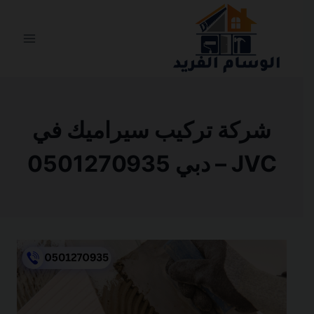
التجاوز
إلى
المحتوى
شركة تركيب سيراميك في
JVC – دبي 0501270935