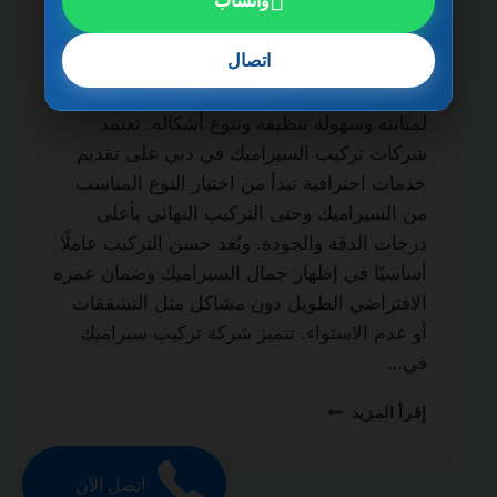
واتساب
الحياة من أهم الجهات المتخصصة في أعمال
التشطيب الداخلي والخارجي، حيث يُعتبر
اتصال
السيراميك من أكثر الخامات استخدامًا في
المنازل والفلل والشقق والمباني التجارية نظرًا
لمتانته وسهولة تنظيفه وتنوع أشكاله. تعتمد
شركات تركيب السيراميك في دبي على تقديم
خدمات احترافية تبدأ من اختيار النوع المناسب
من السيراميك وحتى التركيب النهائي بأعلى
درجات الدقة والجودة. ويُعد حسن التركيب عاملًا
أساسيًا في إظهار جمال السيراميك وضمان عمره
الافتراضي الطويل دون مشاكل مثل التشققات
أو عدم الاستواء. تتميز شركة تركيب سيراميك
في…
شركة
إقرأ المزيد
تركيب
سيراميك
في
اتصل الآن