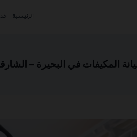
الرئيسية
خدم
لمكيفات في البحيرة – الشارقة 501270935