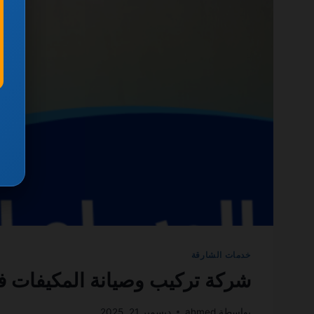
خدمات الشارقة
شركة تركيب وصيانة المكيفات في الشارقة 501270935
بواسطة
ahmed
ديسمبر 21, 2025