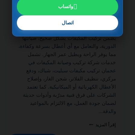
شركة تركيب وصيانة المكيفات في عجمان
واتساب
0501270935 ضمان مدى الحياة من الخدمات
الأساسية لكل منزل أو مكتب لضمان نظام تبريد
اتصال
فعال طوال العام. فالاعتماد على شركة محترفة
يضمن تركيب المكيفات بشكل صحيح، صيانتها
الدورية، والتعامل مع أي أعطال بسرعة وكفاءة،
مما يوفر الراحة ويطيل عمر الجهاز. تشمل
خدمات شركة تركيب وصيانة المكيفات في
عجمان تركيب مكيفات سبليت، شباك، ودفع
مركزي، تنظيف الفلاتر، شحن الغاز، وإصلاح
الأعطال الكهربائية أو الميكانيكية. كما تعتمد
الشركات على فرق فنية مدرّبة وأدوات حديثة
لضمان جودة العمل، مع الالتزام بالمواعيد
والدقة…
شركة
إقرأ المزيد
تركيب