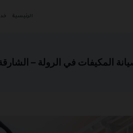
الرئيسية
خدم
المكيفات في الرولة – الشارقة 501270935