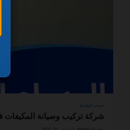
خدمات الشارقة
شركة تركيب وصيانة المكيفات في الشارقة 501270935
بواسطة
ahmed
ديسمبر 21, 2025