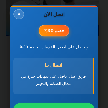
اتصل الان
✕
خصم 30%
خدمات دبي
واحصل على افضل الخدمات بخصم 30%
شركة تركيب وصيانة
المكيفات في دبي
اتصال بنا
0501270935 ضمان مدى
فريق عمل حاصل على شهادات خبرة في
مجال الصيانة والتجهيز
الحياة
بواسطة
ahmed
ديسمبر 21, 2025
شركة تركيب وصيانة المكيفات في دبي تُعد