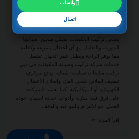
واتساب
شركة تركيب وصيانة المكيفات في دبي
0501270935 ضمان مدى الحياة من الخدمات
اتصال
الأساسية لكل منزل أو مكتب لضمان نظام تبريد
فعال طوال العام. فالاعتماد على شركة محترفة
يضمن تركيب المكيفات بشكل صحيح، صيانتها
الدورية، والتعامل مع أي أعطال بسرعة وكفاءة،
مما يوفر الراحة ويطيل عمر الجهاز. تشمل
خدمات شركة تركيب وصيانة المكيفات في دبي
تركيب مكيفات سبليت، شباك، ودفع مركزي،
تنظيف الفلاتر، شحن الغاز، وإصلاح الأعطال
الكهربائية أو الميكانيكية. كما تعتمد الشركات
على فرق فنية مدرّبة وأدوات حديثة لضمان جودة
العمل، مع الالتزام بالمواعيد والدقة…
شركة
إقرأ المزيد
تركيب
وصيانة
المكيفات