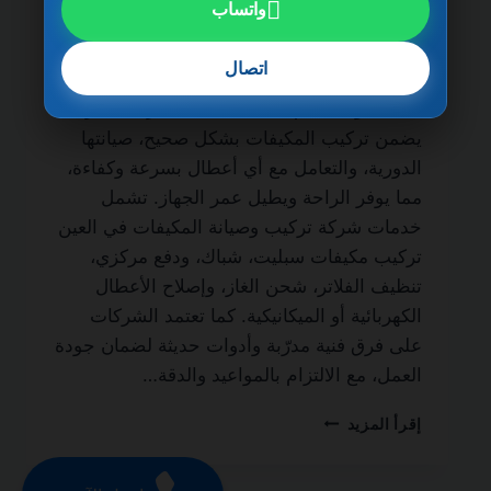
واتساب
شركة تركيب وصيانة المكيفات في العين
0501270935 ضمان مدى الحياة من الخدمات
اتصال
الأساسية لكل منزل أو مكتب لضمان نظام تبريد
فعال طوال العام. فالاعتماد على شركة محترفة
يضمن تركيب المكيفات بشكل صحيح، صيانتها
الدورية، والتعامل مع أي أعطال بسرعة وكفاءة،
مما يوفر الراحة ويطيل عمر الجهاز. تشمل
خدمات شركة تركيب وصيانة المكيفات في العين
تركيب مكيفات سبليت، شباك، ودفع مركزي،
تنظيف الفلاتر، شحن الغاز، وإصلاح الأعطال
الكهربائية أو الميكانيكية. كما تعتمد الشركات
على فرق فنية مدرّبة وأدوات حديثة لضمان جودة
العمل، مع الالتزام بالمواعيد والدقة…
شركة
إقرأ المزيد
تركيب
وصيانة
المكيفات