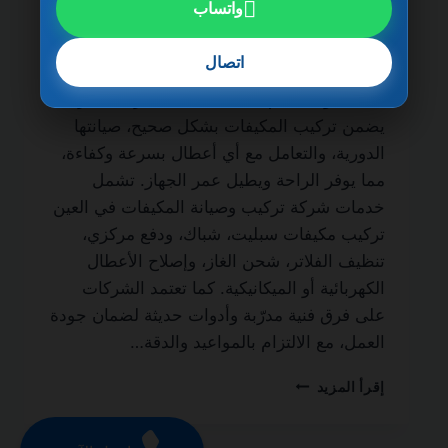
واتساب
شركة تركيب وصيانة المكيفات في العين
0501270935 ضمان مدى الحياة من الخدمات
اتصال
الأساسية لكل منزل أو مكتب لضمان نظام تبريد
فعال طوال العام. فالاعتماد على شركة محترفة
يضمن تركيب المكيفات بشكل صحيح، صيانتها
الدورية، والتعامل مع أي أعطال بسرعة وكفاءة،
مما يوفر الراحة ويطيل عمر الجهاز. تشمل
خدمات شركة تركيب وصيانة المكيفات في العين
تركيب مكيفات سبليت، شباك، ودفع مركزي،
تنظيف الفلاتر، شحن الغاز، وإصلاح الأعطال
الكهربائية أو الميكانيكية. كما تعتمد الشركات
على فرق فنية مدرّبة وأدوات حديثة لضمان جودة
العمل، مع الالتزام بالمواعيد والدقة…
شركة
إقرأ المزيد
تركيب
وصيانة
المكيفات