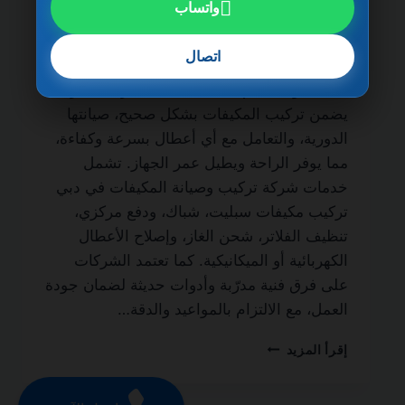
واتساب
شركة تركيب وصيانة المكيفات في دبي
0501270935 ضمان مدى الحياة من الخدمات
اتصال
الأساسية لكل منزل أو مكتب لضمان نظام تبريد
فعال طوال العام. فالاعتماد على شركة محترفة
يضمن تركيب المكيفات بشكل صحيح، صيانتها
الدورية، والتعامل مع أي أعطال بسرعة وكفاءة،
مما يوفر الراحة ويطيل عمر الجهاز. تشمل
خدمات شركة تركيب وصيانة المكيفات في دبي
تركيب مكيفات سبليت، شباك، ودفع مركزي،
تنظيف الفلاتر، شحن الغاز، وإصلاح الأعطال
الكهربائية أو الميكانيكية. كما تعتمد الشركات
على فرق فنية مدرّبة وأدوات حديثة لضمان جودة
العمل، مع الالتزام بالمواعيد والدقة…
شركة
إقرأ المزيد
تركيب
وصيانة
المكيفات