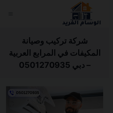
التجاوز
إلى
المحتوى
شركة تركيب وصيانة
المكيفات في المرابع العربية
– دبي 0501270935