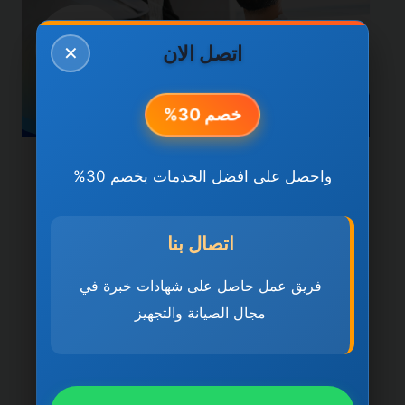
اتصل الان
✕
خصم 30%
خدمات دبي
واحصل على افضل الخدمات بخصم 30%
شركة تركيب وصيانة
المكيفات في دبي
اتصال بنا
0501270935 ضمان مدى
فريق عمل حاصل على شهادات خبرة في
مجال الصيانة والتجهيز
الحياة
بواسطة
ahmed
ديسمبر 21, 2025
شركة تركيب وصيانة المكيفات في دبي تُعد