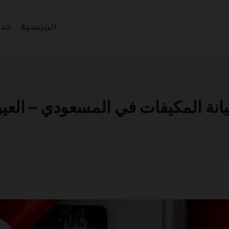
الرئيسية
خدم
المكيفات في المسعودي – العين 01270935