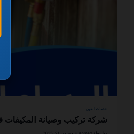
خدمات العين
شركة تركيب وصيانة المكيفات في العين 0501270935 ضم
بواسطة
ahmed
ديسمبر 21, 2025