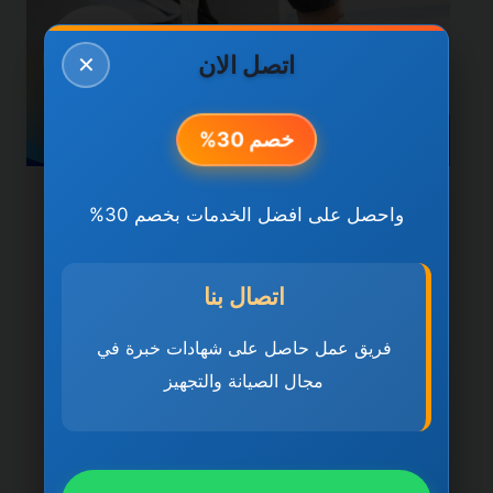
اتصل الان
✕
خصم 30%
خدمات دبي
واحصل على افضل الخدمات بخصم 30%
شركة تركيب وصيانة
المكيفات في دبي
اتصال بنا
0501270935 ضمان مدى
فريق عمل حاصل على شهادات خبرة في
مجال الصيانة والتجهيز
الحياة
بواسطة
ahmed
ديسمبر 21, 2025
شركة تركيب وصيانة المكيفات في دبي تُعد