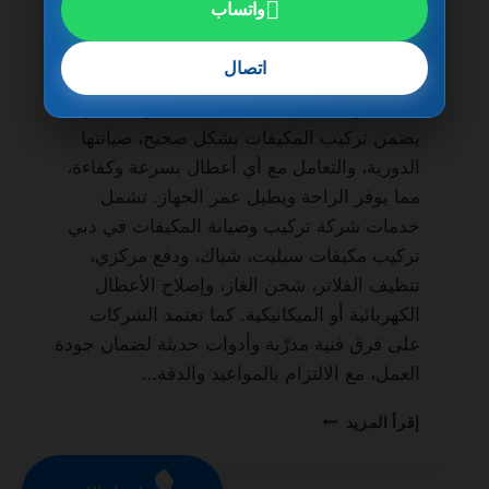
واتساب
شركة تركيب وصيانة المكيفات في دبي
0501270935 ضمان مدى الحياة من الخدمات
اتصال
الأساسية لكل منزل أو مكتب لضمان نظام تبريد
فعال طوال العام. فالاعتماد على شركة محترفة
يضمن تركيب المكيفات بشكل صحيح، صيانتها
الدورية، والتعامل مع أي أعطال بسرعة وكفاءة،
مما يوفر الراحة ويطيل عمر الجهاز. تشمل
خدمات شركة تركيب وصيانة المكيفات في دبي
تركيب مكيفات سبليت، شباك، ودفع مركزي،
تنظيف الفلاتر، شحن الغاز، وإصلاح الأعطال
الكهربائية أو الميكانيكية. كما تعتمد الشركات
على فرق فنية مدرّبة وأدوات حديثة لضمان جودة
العمل، مع الالتزام بالمواعيد والدقة…
شركة
إقرأ المزيد
تركيب
وصيانة
المكيفات