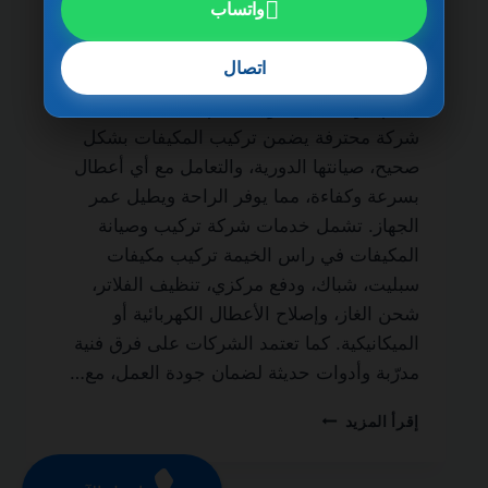
واتساب
تُعد شركة تركيب وصيانة المكيفات في راس
الخيمة 0501270935 ضمان مدى الحياة من
اتصال
الخدمات الأساسية لكل منزل أو مكتب لضمان
نظام تبريد فعال طوال العام. فالاعتماد على
شركة محترفة يضمن تركيب المكيفات بشكل
صحيح، صيانتها الدورية، والتعامل مع أي أعطال
بسرعة وكفاءة، مما يوفر الراحة ويطيل عمر
الجهاز. تشمل خدمات شركة تركيب وصيانة
المكيفات في راس الخيمة تركيب مكيفات
سبليت، شباك، ودفع مركزي، تنظيف الفلاتر،
شحن الغاز، وإصلاح الأعطال الكهربائية أو
الميكانيكية. كما تعتمد الشركات على فرق فنية
مدرّبة وأدوات حديثة لضمان جودة العمل، مع…
شركة
إقرأ المزيد
تركيب
وصيانة
المكيفات