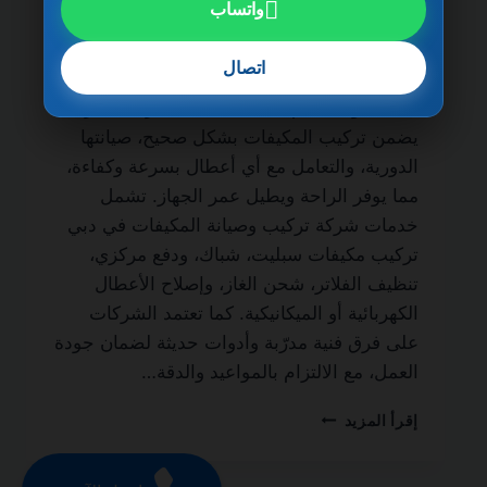
واتساب
شركة تركيب وصيانة المكيفات في دبي
0501270935 ضمان مدى الحياة من الخدمات
اتصال
الأساسية لكل منزل أو مكتب لضمان نظام تبريد
فعال طوال العام. فالاعتماد على شركة محترفة
يضمن تركيب المكيفات بشكل صحيح، صيانتها
الدورية، والتعامل مع أي أعطال بسرعة وكفاءة،
مما يوفر الراحة ويطيل عمر الجهاز. تشمل
خدمات شركة تركيب وصيانة المكيفات في دبي
تركيب مكيفات سبليت، شباك، ودفع مركزي،
تنظيف الفلاتر، شحن الغاز، وإصلاح الأعطال
الكهربائية أو الميكانيكية. كما تعتمد الشركات
على فرق فنية مدرّبة وأدوات حديثة لضمان جودة
العمل، مع الالتزام بالمواعيد والدقة…
شركة
إقرأ المزيد
تركيب
وصيانة
المكيفات