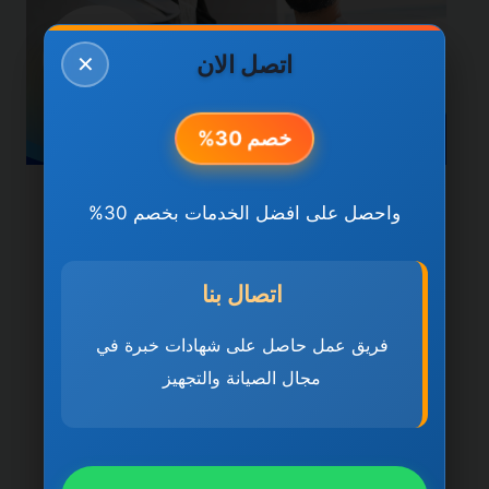
اتصل الان
✕
خصم 30%
خدمات دبي
واحصل على افضل الخدمات بخصم 30%
شركة تركيب وصيانة
المكيفات في دبي
اتصال بنا
0501270935 ضمان مدى
فريق عمل حاصل على شهادات خبرة في
مجال الصيانة والتجهيز
الحياة
بواسطة
ahmed
ديسمبر 21, 2025
شركة تركيب وصيانة المكيفات في دبي تُعد