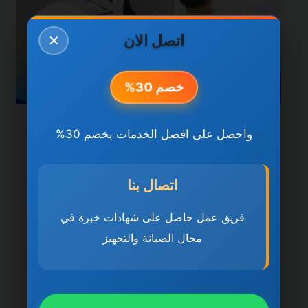
اتصل الان
✕
خصم 30%
خدمات دبي
واحصل على افضل الخدمات بخصم 30%
شركة تركيب وصيانة
المكيفات في دبي
اتصال بنا
0501270935 ضمان مدى
فريق عمل حاصل على شهادات خبرة في
مجال الصيانة والتجهيز
الحياة
بواسطة
ahmed
ديسمبر 21, 2025
شركة تركيب وصيانة المكيفات في دبي تُعد