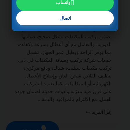
واتساب
شركة تركيب وصيانة المكيفات في دبي
0501270935 ضمان مدى الحياة من الخدمات
اتصال
الأساسية لكل منزل أو مكتب لضمان نظام تبريد
فعال طوال العام. فالاعتماد على شركة محترفة
يضمن تركيب المكيفات بشكل صحيح، صيانتها
الدورية، والتعامل مع أي أعطال بسرعة وكفاءة،
مما يوفر الراحة ويطيل عمر الجهاز. تشمل
خدمات شركة تركيب وصيانة المكيفات في دبي
تركيب مكيفات سبليت، شباك، ودفع مركزي،
تنظيف الفلاتر، شحن الغاز، وإصلاح الأعطال
الكهربائية أو الميكانيكية. كما تعتمد الشركات
على فرق فنية مدرّبة وأدوات حديثة لضمان جودة
العمل، مع الالتزام بالمواعيد والدقة…
شركة
إقرأ المزيد
تركيب
وصيانة
المكيفات