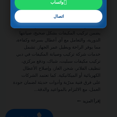
واتساب
شركة تركيب وصيانة المكيفات في دبي
0501270935 ضمان مدى الحياة من الخدمات
اتصال
الأساسية لكل منزل أو مكتب لضمان نظام تبريد
فعال طوال العام. فالاعتماد على شركة محترفة
يضمن تركيب المكيفات بشكل صحيح، صيانتها
الدورية، والتعامل مع أي أعطال بسرعة وكفاءة،
مما يوفر الراحة ويطيل عمر الجهاز. تشمل
خدمات شركة تركيب وصيانة المكيفات في دبي
تركيب مكيفات سبليت، شباك، ودفع مركزي،
تنظيف الفلاتر، شحن الغاز، وإصلاح الأعطال
الكهربائية أو الميكانيكية. كما تعتمد الشركات
على فرق فنية مدرّبة وأدوات حديثة لضمان جودة
العمل، مع الالتزام بالمواعيد والدقة…
شركة
إقرأ المزيد
تركيب
وصيانة
المكيفات