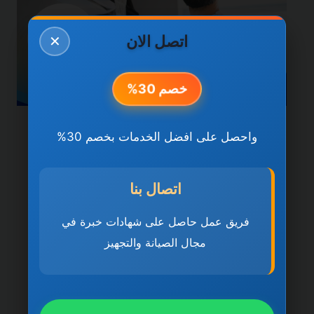
اتصل الان
✕
خصم 30%
خدمات دبي
واحصل على افضل الخدمات بخصم 30%
شركة تركيب وصيانة
المكيفات في دبي
اتصال بنا
0501270935 ضمان مدى
فريق عمل حاصل على شهادات خبرة في
مجال الصيانة والتجهيز
الحياة
بواسطة
ahmed
ديسمبر 21, 2025
شركة تركيب وصيانة المكيفات في دبي تُعد