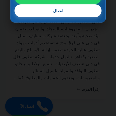
الحياة من أهم الخدمات التي يبحث عنها أصحاب
الفلل والمنازل الفاخرة للحفاظ على نظافة
اتصال
المكان وجودته. فالتنظيف الاحترافي لا يقتصر
على المظهر الخارجي فقط، بل يشمل الأرضيات،
الجدران، المفروشات، السجاد، والنوافذ، لضمان
بيئة صحية وآمنة. وتعتمد شركات تنظيف الفلل
في دبي على فرق مدرّبة تستخدم أدوات ومواد
تنظيف عالية الجودة تضمن إزالة الأوساخ والبقع
الصعبة بكفاءة. تشمل خدمات شركة تنظيف فلل
في دبي تنظيف الأرضيات، تلميع البلاط والرخام،
تنظيف النوافذ والمرايا، غسيل الستائر
والمفروشات، وتعقيم الحمامات والمطابخ. كما…
شركة
إقرأ المزيد
تنظيف
فلل
في
اتصل الآن
دبي
0501270935