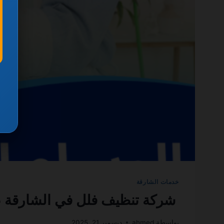
خدمات الشارقة
شركة تنظيف فلل في الشارقة 0501270935 ضمان مدى الحياة
بواسطة
ahmed
ديسمبر 21, 2025