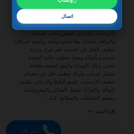
واتساب
مدى الحياة من أهم الخدمات التي يبحث عنها
أصحاب الفلل والمنازل الفاخرة للحفاظ على
اتصال
نظافة المكان وجودته. فالتنظيف الاحترافي لا
يقتصر على المظهر الخارجي فقط، بل يشمل
الأرضيات، الجدران، المفروشات، السجاد،
والنوافذ، لضمان بيئة صحية وآمنة. وتعتمد شركات
تنظيف الفلل في عجمان على فرق مدرّبة
تستخدم أدوات ومواد تنظيف عالية الجودة
تضمن إزالة الأوساخ والبقع الصعبة بكفاءة.
تشمل خدمات شركة تنظيف فلل في عجمان
تنظيف الأرضيات، تلميع البلاط والرخام، تنظيف
النوافذ والمرايا، غسيل الستائر والمفروشات،
وتعقيم الحمامات والمطابخ. كما…
شركة
إقرأ المزيد
تنظيف
فلل
في
اتصل الآن