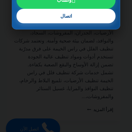
واتساب
ضمان مدى الحياة من أهم الخدمات التي يبحث
عنها أصحاب الفلل والمنازل الفاخرة للحفاظ
اتصال
على نظافة المكان وجودته. فالتنظيف الاحترافي
لا يقتصر على المظهر الخارجي فقط، بل يشمل
الأرضيات، الجدران، المفروشات، السجاد،
والنوافذ، لضمان بيئة صحية وآمنة. وتعتمد شركات
تنظيف الفلل في راس الخيمة على فرق مدرّبة
تستخدم أدوات ومواد تنظيف عالية الجودة
تضمن إزالة الأوساخ والبقع الصعبة بكفاءة.
تشمل خدمات شركة تنظيف فلل في راس
الخيمة تنظيف الأرضيات، تلميع البلاط والرخام،
تنظيف النوافذ والمرايا، غسيل الستائر
والمفروشات،…
شركة
إقرأ المزيد
تنظيف
فلل
في
اتصل الآن