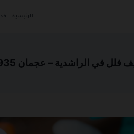
الرئيسية
خدم
لل في الراشدية – عجمان 0501270935