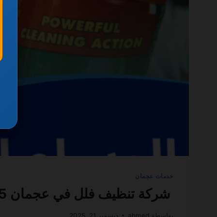
خدمات عجمان
شركة تنظيف فلل في عجمان 0501270935 ضمان مدى الحياة
بواسطة
ahmed
ديسمبر 21, 2025