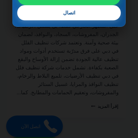
الحياة من أهم الخدمات التي يبحث عنها أصحاب
الفلل والمنازل الفاخرة للحفاظ على نظافة
اتصال
المكان وجودته. فالتنظيف الاحترافي لا يقتصر
على المظهر الخارجي فقط، بل يشمل الأرضيات،
الجدران، المفروشات، السجاد، والنوافذ، لضمان
بيئة صحية وآمنة. وتعتمد شركات تنظيف الفلل
في دبي على فرق مدرّبة تستخدم أدوات ومواد
تنظيف عالية الجودة تضمن إزالة الأوساخ والبقع
الصعبة بكفاءة. تشمل خدمات شركة تنظيف فلل
في دبي تنظيف الأرضيات، تلميع البلاط والرخام،
تنظيف النوافذ والمرايا، غسيل الستائر
والمفروشات، وتعقيم الحمامات والمطابخ. كما…
شركة
إقرأ المزيد
تنظيف
فلل
في
اتصل الآن
دبي
0501270935