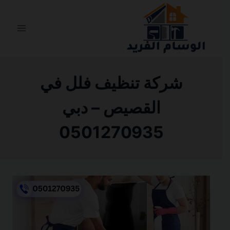
التجاوز
إلى
المحتوى
شركة تنظيف فلل في
القصيص – دبي
0501270935