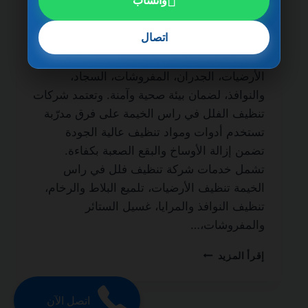
واتساب
ضمان مدى الحياة من أهم الخدمات التي يبحث
عنها أصحاب الفلل والمنازل الفاخرة للحفاظ
اتصال
على نظافة المكان وجودته. فالتنظيف الاحترافي
لا يقتصر على المظهر الخارجي فقط، بل يشمل
الأرضيات، الجدران، المفروشات، السجاد،
والنوافذ، لضمان بيئة صحية وآمنة. وتعتمد شركات
تنظيف الفلل في راس الخيمة على فرق مدرّبة
تستخدم أدوات ومواد تنظيف عالية الجودة
تضمن إزالة الأوساخ والبقع الصعبة بكفاءة.
تشمل خدمات شركة تنظيف فلل في راس
الخيمة تنظيف الأرضيات، تلميع البلاط والرخام،
تنظيف النوافذ والمرايا، غسيل الستائر
والمفروشات،…
شركة
إقرأ المزيد
تنظيف
فلل
في
اتصل الآن