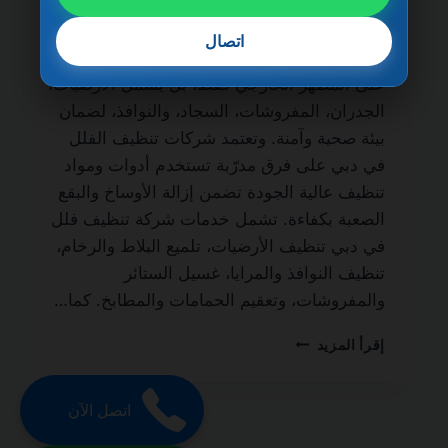
الحياة من أهم الخدمات التي يبحث عنها أصحاب
الفلل والمنازل الفاخرة للحفاظ على نظافة
اتصال
المكان وجودته. فالتنظيف الاحترافي لا يقتصر
على المظهر الخارجي فقط، بل يشمل الأرضيات،
الجدران، المفروشات، السجاد، والنوافذ، لضمان
بيئة صحية وآمنة. وتعتمد شركات تنظيف الفلل
في دبي على فرق مدرّبة تستخدم أدوات ومواد
تنظيف عالية الجودة تضمن إزالة الأوساخ والبقع
الصعبة بكفاءة. تشمل خدمات شركة تنظيف فلل
في دبي تنظيف الأرضيات، تلميع البلاط والرخام،
تنظيف النوافذ والمرايا، غسيل الستائر
والمفروشات، وتعقيم الحمامات والمطابخ. كما…
شركة
إقرأ المزيد
تنظيف
فلل
في
اتصل الآن
دبي
0501270935