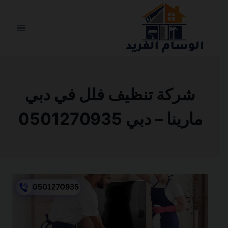
التجاوز
إلى
المحتوى
شركة تنظيف فلل في دبي
مارينا – دبي 0501270935