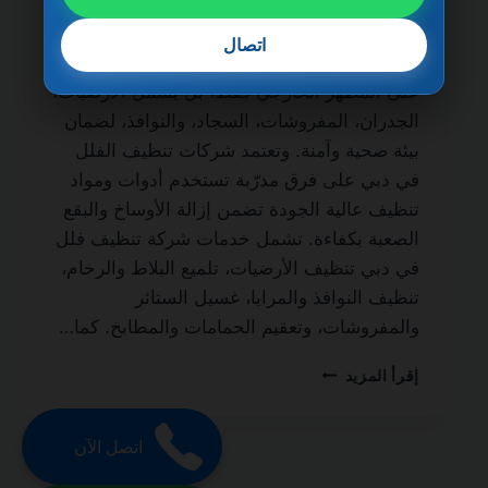
الحياة من أهم الخدمات التي يبحث عنها أصحاب
الفلل والمنازل الفاخرة للحفاظ على نظافة
اتصال
المكان وجودته. فالتنظيف الاحترافي لا يقتصر
على المظهر الخارجي فقط، بل يشمل الأرضيات،
الجدران، المفروشات، السجاد، والنوافذ، لضمان
بيئة صحية وآمنة. وتعتمد شركات تنظيف الفلل
في دبي على فرق مدرّبة تستخدم أدوات ومواد
تنظيف عالية الجودة تضمن إزالة الأوساخ والبقع
الصعبة بكفاءة. تشمل خدمات شركة تنظيف فلل
في دبي تنظيف الأرضيات، تلميع البلاط والرخام،
تنظيف النوافذ والمرايا، غسيل الستائر
والمفروشات، وتعقيم الحمامات والمطابخ. كما…
شركة
إقرأ المزيد
تنظيف
فلل
في
اتصل الآن
دبي
0501270935