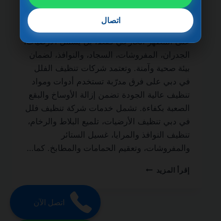
الحياة من أهم الخدمات التي يبحث عنها أصحاب
الفلل والمنازل الفاخرة للحفاظ على نظافة
اتصال
المكان وجودته. فالتنظيف الاحترافي لا يقتصر
على المظهر الخارجي فقط، بل يشمل الأرضيات،
الجدران، المفروشات، السجاد، والنوافذ، لضمان
بيئة صحية وآمنة. وتعتمد شركات تنظيف الفلل
في دبي على فرق مدرّبة تستخدم أدوات ومواد
تنظيف عالية الجودة تضمن إزالة الأوساخ والبقع
الصعبة بكفاءة. تشمل خدمات شركة تنظيف فلل
في دبي تنظيف الأرضيات، تلميع البلاط والرخام،
تنظيف النوافذ والمرايا، غسيل الستائر
والمفروشات، وتعقيم الحمامات والمطابخ. كما…
شركة
إقرأ المزيد
تنظيف
فلل
في
اتصل الآن
دبي
0501270935