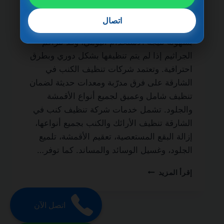
مدى الحياة من الخدمات الأساسية لكل منزل أو
فيلا يسعى للحفاظ على نظافة الأثاث وصحته.
اتصال
فالأرائك والكنب تمتص الغبار والأوساخ والبقع
بسهولة نتيجة الاستخدام اليومي، وقد تتراكم
الجراثيم إذا لم يتم تنظيفها بشكل دوري وبطرق
احترافية. وتعتمد شركات تنظيف الكنب في
الشارقة على فرق مدرّبة ومعدات حديثة لضمان
تنظيف شامل وعميق لجميع أنواع الأقمشة
والجلود. تشمل خدمات شركة تنظيف كنب في
الشارقة تنظيف الأرائك والكنب بجميع أنواعها،
إزالة البقع المستعصية، تعقيم الأقمشة، تلميع
الجلود، وغسيل الوسائد والمساند. كما توفر…
شركة
إقرأ المزيد
تنظيف
كنب
في
اتصل الآن
الشارقة
0501270935