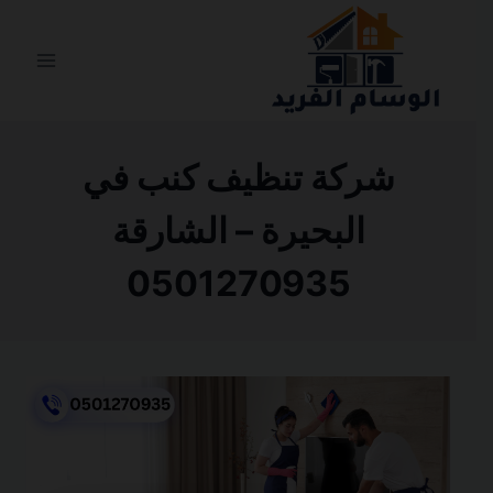
التجاوز
إلى
المحتوى
شركة تنظيف كنب في
البحيرة – الشارقة
0501270935