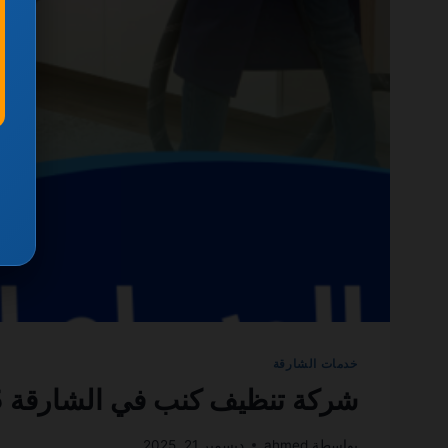
خدمات الشارقة
شركة تنظيف كنب في الشارقة 0501270935 ضمان مدى الحياة
بواسطة
ahmed
ديسمبر 21, 2025