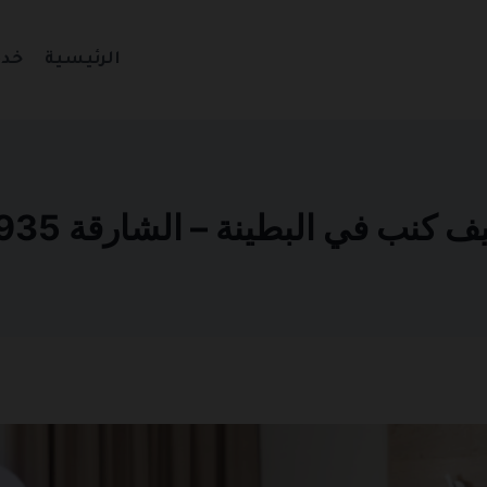
الرئيسية
خدم
نب في البطينة – الشارقة 0501270935