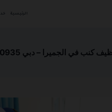
الرئيسية
خدم
 كنب في الجميرا – دبي 0501270935