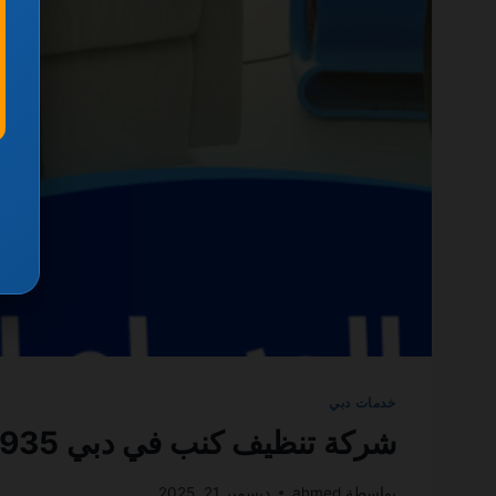
خدمات دبي
شركة تنظيف كنب في دبي 0501270935 ضمان مدى الحياة
بواسطة
ahmed
ديسمبر 21, 2025