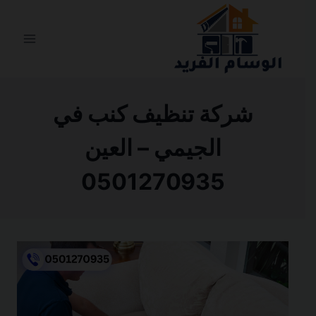
التجاوز
إلى
المحتوى
شركة تنظيف كنب في
الجيمي – العين
0501270935