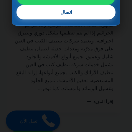
الحياة من الخدمات الأساسية لكل منزل أو فيلا
يسعى للحفاظ على نظافة الأثاث وصحته.
اتصال
فالأرائك والكنب تمتص الغبار والأوساخ والبقع
بسهولة نتيجة الاستخدام اليومي، وقد تتراكم
الجراثيم إذا لم يتم تنظيفها بشكل دوري وبطرق
احترافية. وتعتمد شركات تنظيف الكنب في العين
على فرق مدرّبة ومعدات حديثة لضمان تنظيف
شامل وعميق لجميع أنواع الأقمشة والجلود.
تشمل خدمات شركة تنظيف كنب في العين
تنظيف الأرائك والكنب بجميع أنواعها، إزالة البقع
المستعصية، تعقيم الأقمشة، تلميع الجلود،
وغسيل الوسائد والمساند. كما توفر…
شركة
إقرأ المزيد
تنظيف
كنب
في
اتصل الآن
العين
0501270935