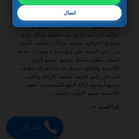
ضمان مدى الحياة من الخدمات الأساسية لكل
منزل أو فيلا يسعى للحفاظ على نظافة الأثاث
اتصال
وصحته. فالأرائك والكنب تمتص الغبار والأوساخ
والبقع بسهولة نتيجة الاستخدام اليومي، وقد
تتراكم الجراثيم إذا لم يتم تنظيفها بشكل دوري
وبطرق احترافية. وتعتمد شركات تنظيف الكنب
في راس الخيمة على فرق مدرّبة ومعدات حديثة
لضمان تنظيف شامل وعميق لجميع أنواع
الأقمشة والجلود. تشمل خدمات شركة تنظيف
كنب في راس الخيمة تنظيف الأرائك والكنب
بجميع أنواعها، إزالة البقع المستعصية، تعقيم
الأقمشة، تلميع الجلود، وغسيل…
شركة
إقرأ المزيد
تنظيف
كنب
في
اتصل الآن
راس
الخيمة