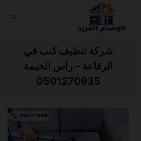
التجاوز
إلى
المحتوى
شركة تنظيف كنب في
الرفاعة – راس الخيمة
0501270935