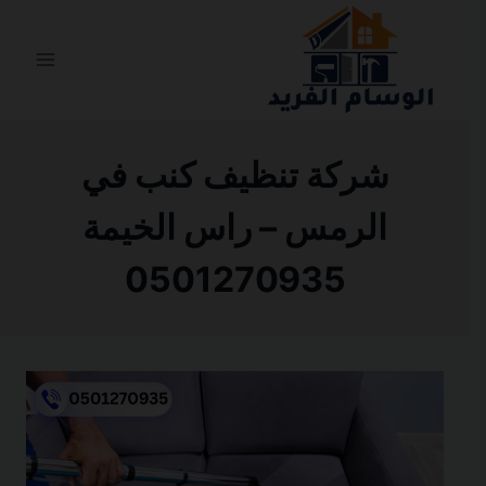
التجاوز
إلى
المحتوى
شركة تنظيف كنب في
الرمس – راس الخيمة
0501270935