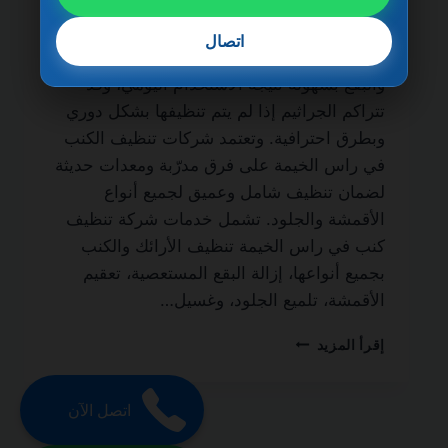
ضمان مدى الحياة من الخدمات الأساسية لكل
منزل أو فيلا يسعى للحفاظ على نظافة الأثاث
اتصال
وصحته. فالأرائك والكنب تمتص الغبار والأوساخ
والبقع بسهولة نتيجة الاستخدام اليومي، وقد
تتراكم الجراثيم إذا لم يتم تنظيفها بشكل دوري
وبطرق احترافية. وتعتمد شركات تنظيف الكنب
في راس الخيمة على فرق مدرّبة ومعدات حديثة
لضمان تنظيف شامل وعميق لجميع أنواع
الأقمشة والجلود. تشمل خدمات شركة تنظيف
كنب في راس الخيمة تنظيف الأرائك والكنب
بجميع أنواعها، إزالة البقع المستعصية، تعقيم
الأقمشة، تلميع الجلود، وغسيل…
شركة
إقرأ المزيد
تنظيف
كنب
في
اتصل الآن
راس
الخيمة